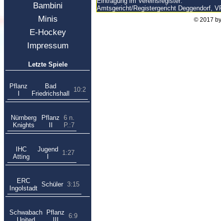
Eintragung im Vereinsregister:
Bambini
Amtsgericht/Registergericht Deggendorf, V
Minis
© 2017 by
E-Hockey
Impressum
Letzte Spiele
Pflanz
Bad
10:2
I
Friedrichshall
Nürnberg
Pflanz
6 n.
Knights
II
P.:7
IHC
Jugend
1:27
Atting
I
ERC
Schüler
3:15
Ingolstadt
Schwabach
Pflanz
6:9
United
III