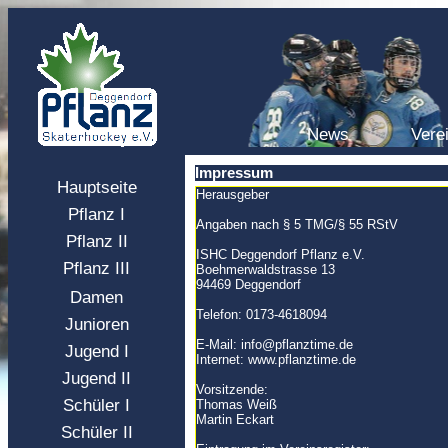
News
Vere
Impressum
Hauptseite
Herausgeber
Pflanz I
Angaben nach § 5 TMG/§ 55 RStV
Pflanz II
ISHC Deggendorf Pflanz e.V.
Pflanz III
Boehmerwaldstrasse 13
94469 Deggendorf
Damen
Telefon: 0173-4618094
Junioren
E-Mail: info@pflanztime.de
Jugend I
Internet: www.pflanztime.de
Jugend II
Vorsitzende:
Schüler I
Thomas Weiß
Martin Eckart
Schüler II