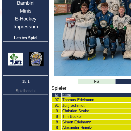
Bambini
Minis
E-Hockey
Impressum
Letztes Spiel
15:1
FS
Spieler
Spielbericht
Nr
Name
97
Thomas Edelmann
91
Jurij Schmidt
9
Christian Szabo
8
Tim Beckel
8
Simon Edelmann
8
Alexander Heinitz