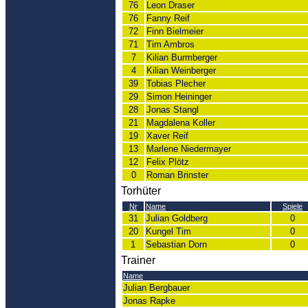
76
Leon Draser
76
Fanny Reif
72
Finn Bielmeier
71
Tim Ambros
7
Kilian Burmberger
4
Kilian Weinberger
39
Tobias Plecher
29
Simon Heininger
28
Jonas Stangl
21
Magdalena Koller
19
Xaver Reif
13
Marlene Niedermayer
12
Felix Plötz
0
Roman Brinster
Torhüter
Nr
Name
Spiele
31
Julian Goldberg
0
20
Kungel Tim
0
1
Sebastian Dorn
0
Trainer
Name
Julian Bergbauer
Jonas Rapke