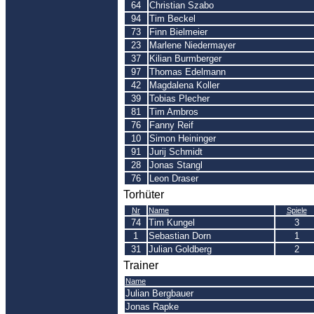
64
Christian Szabo
94
Tim Beckel
73
Finn Bielmeier
23
Marlene Niedermayer
37
Kilian Burmberger
97
Thomas Edelmann
42
Magdalena Koller
39
Tobias Plecher
81
Tim Ambros
76
Fanny Reif
10
Simon Heininger
91
Jurij Schmidt
28
Jonas Stangl
76
Leon Draser
Torhüter
Nr
Name
Spiele
74
Tim Kungel
3
1
Sebastian Dorn
1
31
Julian Goldberg
2
Trainer
Name
Julian Bergbauer
Jonas Rapke