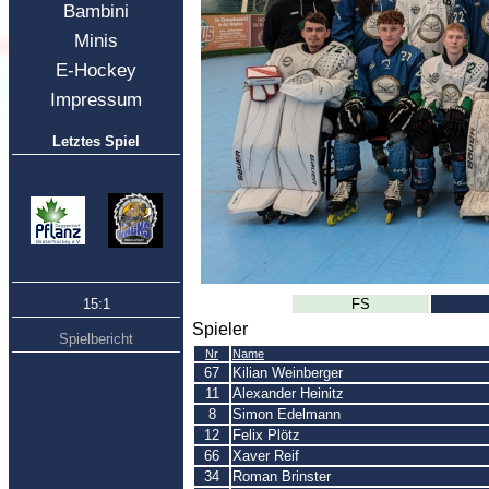
Bambini
Minis
E-Hockey
Impressum
Letztes Spiel
15:1
FS
Spieler
Spielbericht
Nr
Name
67
Kilian Weinberger
11
Alexander Heinitz
8
Simon Edelmann
12
Felix Plötz
66
Xaver Reif
34
Roman Brinster