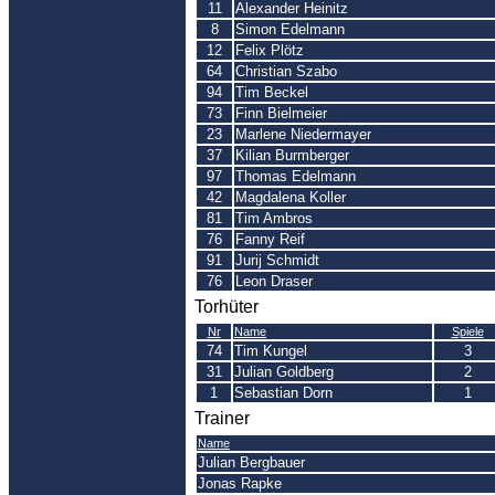
11
Alexander Heinitz
8
Simon Edelmann
12
Felix Plötz
64
Christian Szabo
94
Tim Beckel
73
Finn Bielmeier
23
Marlene Niedermayer
37
Kilian Burmberger
97
Thomas Edelmann
42
Magdalena Koller
81
Tim Ambros
76
Fanny Reif
91
Jurij Schmidt
76
Leon Draser
Torhüter
Nr
Name
Spiele
74
Tim Kungel
3
31
Julian Goldberg
2
1
Sebastian Dorn
1
Trainer
Name
Julian Bergbauer
Jonas Rapke