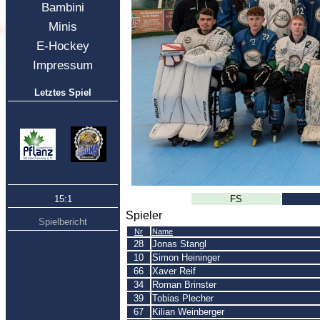
Bambini
Minis
E-Hockey
Impressum
Letztes Spiel
15:1
FS
Spieler
Spielbericht
Nr
Name
28
Jonas Stangl
10
Simon Heininger
66
Xaver Reif
34
Roman Brinster
39
Tobias Plecher
67
Kilian Weinberger