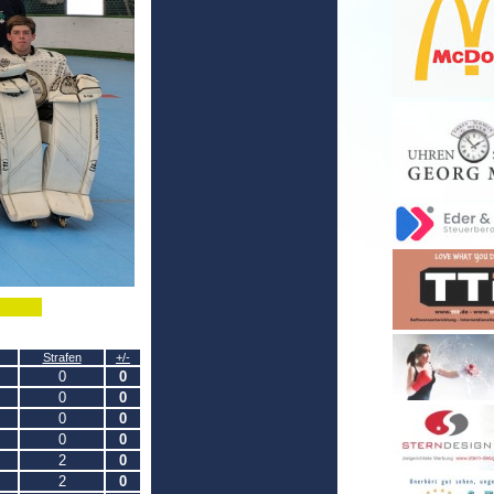
Strafen
+/-
0
0
0
0
0
0
0
0
2
0
2
0