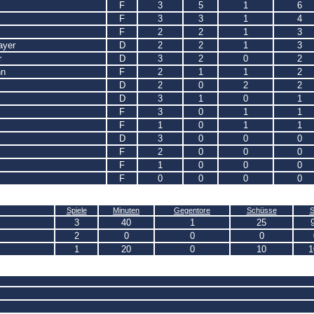
F
3
5
1
6
F
3
3
1
4
F
2
2
1
3
ayer
D
2
2
1
3
r
D
3
2
0
2
nn
F
2
1
1
2
D
2
0
2
2
D
3
1
0
1
F
3
0
1
1
F
1
0
1
1
D
3
0
0
0
F
2
0
0
0
F
1
0
0
0
F
0
0
0
0
Spiele
Minuten
Gegentore
Schüsse
3
40
1
25
2
0
0
0
1
20
0
10
1