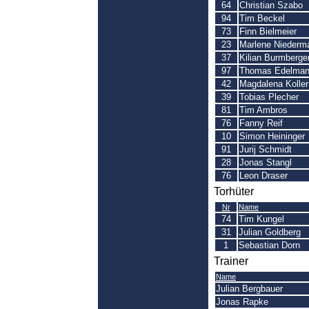
64
Christian Szabo
94
Tim Beckel
73
Finn Bielmeier
23
Marlene Niederm
37
Kilian Burmberge
97
Thomas Edelma
42
Magdalena Koller
39
Tobias Plecher
81
Tim Ambros
76
Fanny Reif
10
Simon Heininger
91
Jurij Schmidt
28
Jonas Stangl
76
Leon Draser
Torhüter
Nr
Name
74
Tim Kungel
31
Julian Goldberg
1
Sebastian Dorn
Trainer
Name
Julian Bergbauer
Jonas Rapke