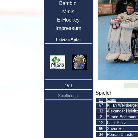
Bambini
Minis
E-Hockey
Impressum
Letztes Spiel
15:1
Spieler
Spielbericht
Nr
Name
67
Kilian Weinberger
11
Alexander Heinit
8
Simon Edelmann
12
Felix Plötz
66
Xaver Reif
34
Roman Brinster