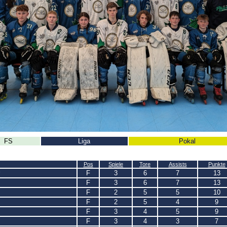
FS
Liga
Pokal
Pos
Spiele
Tore
Assists
Punkte
F
3
6
7
13
z
F
3
6
7
13
F
2
5
5
10
F
2
5
4
9
F
3
4
5
9
F
3
4
3
7