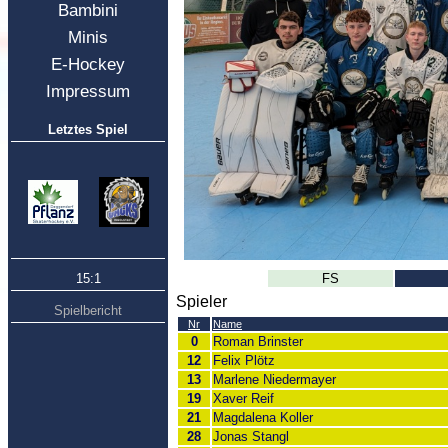
Bambini
Minis
E-Hockey
Impressum
Letztes Spiel
15:1
FS
Spieler
Spielbericht
Nr
Name
0
Roman Brinster
12
Felix Plötz
13
Marlene Niedermayer
19
Xaver Reif
21
Magdalena Koller
28
Jonas Stangl