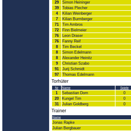
29
Simon Heininger
39
Tobias Plecher
4
Kilian Weinberger
7
Kilian Burmberger
71
Tim Ambros
72
Finn Bielmeier
76
Leon Draser
76
Fanny Reif
8
Tim Beckel
8
Simon Edelmann
8
Alexander Heinitz
9
Christian Szabo
91
Jurij Schmidt
97
Thomas Edelmann
Torhüter
Nr
Name
Spiele
1
Sebastian Dorn
0
20
Kungel Tim
0
31
Julian Goldberg
0
Trainer
Name
Jonas Rapke
Julian Bergbauer