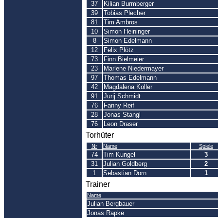
37
Kilian Burmberger
39
Tobias Plecher
81
Tim Ambros
10
Simon Heininger
8
Simon Edelmann
12
Felix Plötz
73
Finn Bielmeier
23
Marlene Niedermayer
97
Thomas Edelmann
42
Magdalena Koller
91
Jurij Schmidt
76
Fanny Reif
28
Jonas Stangl
76
Leon Draser
Torhüter
Nr
Name
Spiele
74
Tim Kungel
3
31
Julian Goldberg
2
1
Sebastian Dorn
1
Trainer
Name
Julian Bergbauer
Jonas Rapke