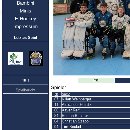
Bambini
Minis
E-Hockey
Impressum
Letztes Spiel
15:1
FS
Spieler
Spielbericht
Nr
Name
67
Kilian Weinberger
11
Alexander Heinitz
66
Xaver Reif
34
Roman Brinster
64
Christian Szabo
94
Tim Beckel