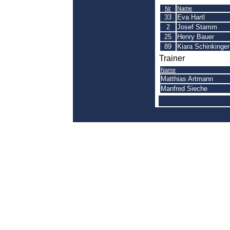
Nr
Name
33
Eva Hartl
2
Josef Stamm
25
Henry Bauer
89
Kiara Schinkinger
Trainer
Name
Matthias Artmann
Manfred Sieche