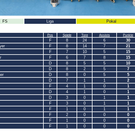
FS
Liga
Pokal
Pos
Spiele
Tore
Assists
Punkte
F
8
24
6
30
yer
F
8
14
7
21
F
7
10
5
15
r
F
6
7
8
15
D
8
5
5
10
D
8
2
5
7
er
D
8
0
5
5
D
7
1
1
2
F
4
1
0
1
D
4
1
0
1
D
3
0
1
1
F
3
0
1
1
F
1
0
1
1
F
2
0
0
0
F
1
0
0
0
F
1
0
0
0