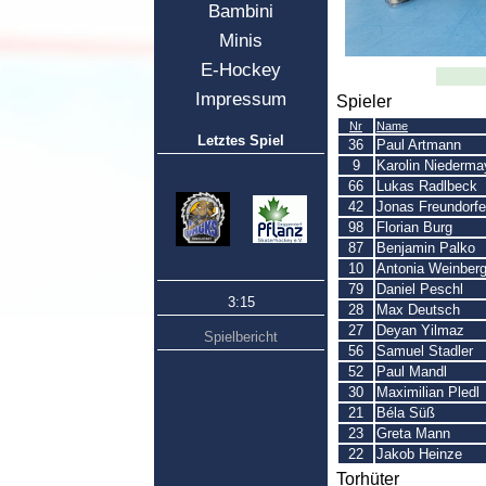
Bambini
Minis
E-Hockey
Impressum
Spieler
Nr
Name
Letztes Spiel
36
Paul Artmann
9
Karolin Niederma
66
Lukas Radlbeck
42
Jonas Freundorfe
98
Florian Burg
87
Benjamin Palko
10
Antonia Weinberg
79
Daniel Peschl
3:15
28
Max Deutsch
27
Deyan Yilmaz
Spielbericht
56
Samuel Stadler
52
Paul Mandl
30
Maximilian Pledl
21
Béla Süß
23
Greta Mann
22
Jakob Heinze
Torhüter