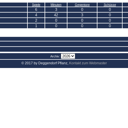
Spiele
Minuten
Gegentore
Schüsse
6
3
0
0
4
42
3
0
2
0
0
0
1
0
0
0
Archiv:
© 2017 by Deggendorf Pflanz,
Kontakt zum Webmaster