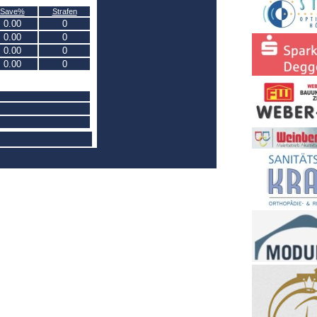
Save%
Strafen
0.00
0
0.00
0
0.00
0
0.00
0