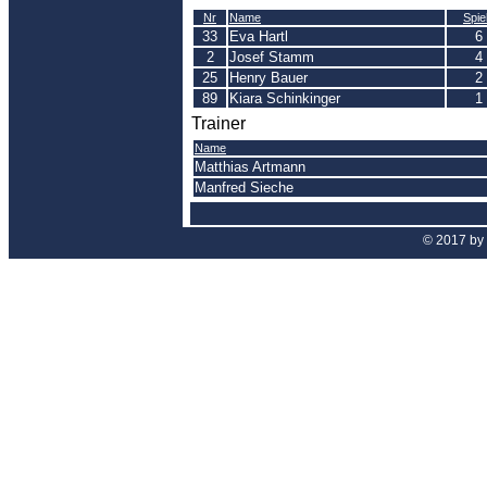
Nr
Name
Spie
33
Eva Hartl
6
2
Josef Stamm
4
25
Henry Bauer
2
89
Kiara Schinkinger
1
Trainer
Name
Matthias Artmann
Manfred Sieche
© 2017 by