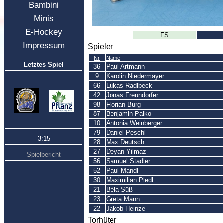
Bambini
Minis
E-Hockey
FS
Impressum
Spieler
Nr
Name
Letztes Spiel
36
Paul Artmann
9
Karolin Niedermayer
66
Lukas Radlbeck
42
Jonas Freundorfer
98
Florian Burg
87
Benjamin Palko
10
Antonia Weinberger
79
Daniel Peschl
3:15
28
Max Deutsch
27
Deyan Yilmaz
Spielbericht
56
Samuel Stadler
52
Paul Mandl
30
Maximilian Pledl
21
Béla Süß
23
Greta Mann
22
Jakob Heinze
Torhüter