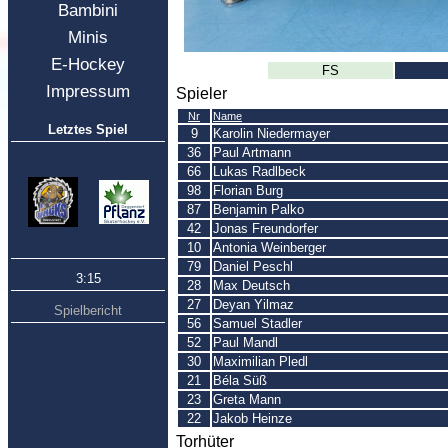
Bambini
Minis
E-Hockey
FS
Impressum
Spieler
Nr
Name
Letztes Spiel
9
Karolin Niedermayer
36
Paul Artmann
66
Lukas Radlbeck
98
Florian Burg
87
Benjamin Palko
42
Jonas Freundorfer
10
Antonia Weinberger
79
Daniel Peschl
3:15
28
Max Deutsch
27
Deyan Yilmaz
Spielbericht
56
Samuel Stadler
52
Paul Mandl
30
Maximilian Pledl
21
Béla Süß
23
Greta Mann
22
Jakob Heinze
Torhüter