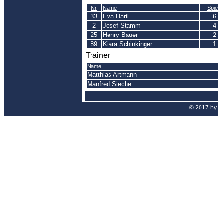
Nr
Name
Spie
33
Eva Hartl
6
2
Josef Stamm
4
25
Henry Bauer
2
89
Kiara Schinkinger
1
Trainer
Name
Matthias Artmann
Manfred Sieche
© 2017 by