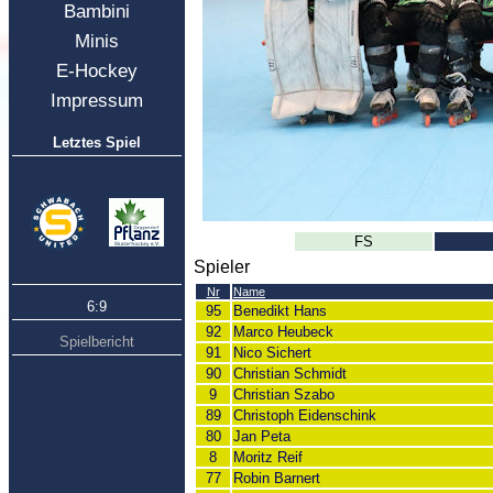
Bambini
Minis
E-Hockey
Impressum
Letztes Spiel
FS
Spieler
Nr
Name
6:9
95
Benedikt Hans
92
Marco Heubeck
Spielbericht
91
Nico Sichert
90
Christian Schmidt
9
Christian Szabo
89
Christoph Eidenschink
80
Jan Peta
8
Moritz Reif
77
Robin Barnert