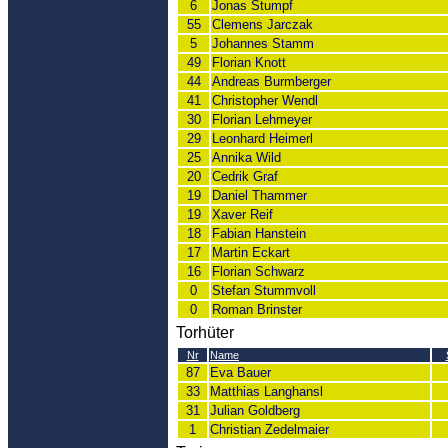
6
Jonas Stumpf
55
Clemens Jarczak
5
Johannes Stamm
49
Florian Knott
44
Andreas Burmberger
41
Christopher Wendl
30
Florian Lehmeyer
29
Leonhard Heimerl
25
Annika Wild
20
Cedrik Graf
19
Daniel Thammer
19
Xaver Reif
18
Fabian Hanstein
17
Martin Eckart
16
Florian Schwarz
0
Stefan Stummvoll
0
Roman Brinster
Torhüter
Nr
Name
87
Eva Bauer
33
Matthias Langhansl
31
Julian Goldberg
1
Christian Zedelmaier