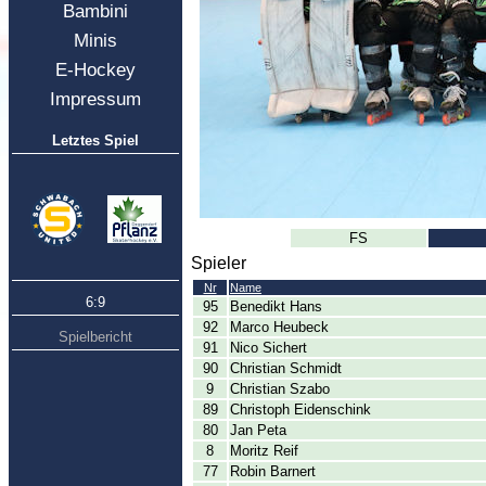
Bambini
Minis
E-Hockey
Impressum
Letztes Spiel
FS
Spieler
Nr
Name
6:9
95
Benedikt Hans
92
Marco Heubeck
Spielbericht
91
Nico Sichert
90
Christian Schmidt
9
Christian Szabo
89
Christoph Eidenschink
80
Jan Peta
8
Moritz Reif
77
Robin Barnert