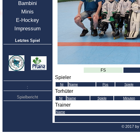
Bambini
Minis
E-Hockey
Impressum
Letztes Spiel
FS
Spieler
Nr
Name
Pos
Spiele
:
Torhüter
Spielbericht
Nr
Name
Spiele
Minuten
Trainer
Name
© 2017 by