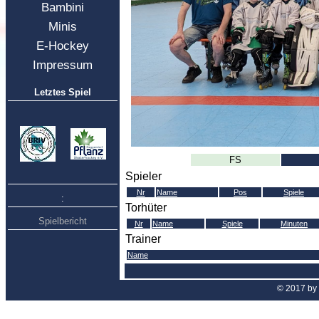
Bambini
Minis
E-Hockey
Impressum
Letztes Spiel
FS
Spieler
Nr
Name
Pos
Spiele
:
Torhüter
Spielbericht
Nr
Name
Spiele
Minuten
Trainer
Name
© 2017 by