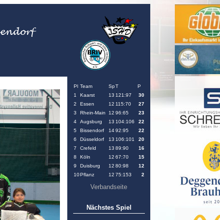
Pl
Team
Sp
T
P
1
Kaarst
13
121:97
30
2
Essen
12
115:70
27
3
Rhein-Main
12
96:65
23
4
Augsburg
13
104:106
22
5
Bissendorf
14
92:95
22
6
Düsseldorf
13
106:101
20
7
Crefeld
13
89:90
16
8
Köln
12
67:70
15
9
Duisburg
12
80:98
12
10
Pflanz
12
75:153
2
Verbandseite
Nächstes Spiel