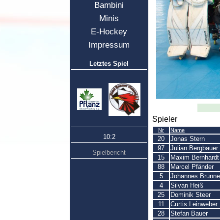
Bambini
Minis
E-Hockey
Impressum
Letztes Spiel
Spieler
Nr
Name
10:2
20
Jonas Stern
97
Julian Bergbauer
Spielbericht
15
Maxim Bernhardt
88
Marcel Pfänder
5
Johannes Brunne
4
Silvan Heiß
25
Dominik Steer
11
Curtis Leinweber
28
Stefan Bauer