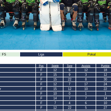
FS
Liga
Pokal
Pos
Spiele
Tore
Assists
Punkte
F
12
6
12
18
F
15
9
3
12
F
15
22
8
30
F
12
7
17
24
r
F
15
12
10
22
F
10
0
1
1
F
14
7
7
14
F
7
4
6
10
F
12
22
5
27