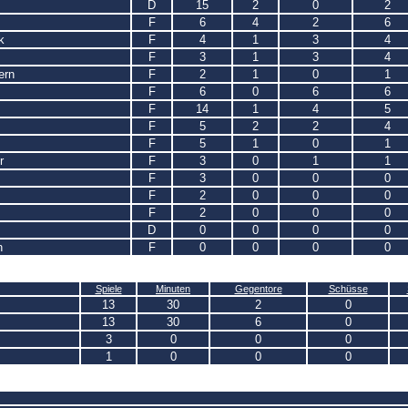
D
15
2
0
2
F
6
4
2
6
k
F
4
1
3
4
F
3
1
3
4
ern
F
2
1
0
1
F
6
0
6
6
F
14
1
4
5
F
5
2
2
4
F
5
1
0
1
r
F
3
0
1
1
F
3
0
0
0
F
2
0
0
0
F
2
0
0
0
D
0
0
0
0
n
F
0
0
0
0
Spiele
Minuten
Gegentore
Schüsse
13
30
2
0
13
30
6
0
3
0
0
0
1
0
0
0