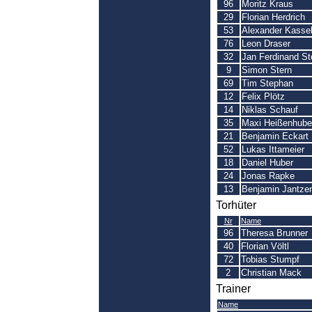
96
Moritz Kraus
29
Florian Herdrich
53
Alexander Kasse
76
Leon Draser
32
Jan Ferdinand St
9
Simon Stern
69
Tim Stephan
12
Felix Plötz
14
Niklas Schauf
35
Maxi Heißenhube
21
Benjamin Eckart
52
Lukas Ittameier
18
Daniel Huber
24
Jonas Rapke
13
Benjamin Jantze
Torhüter
Nr
Name
96
Theresa Brunner
40
Florian Völtl
72
Tobias Stumpf
2
Christian Mack
Trainer
Name