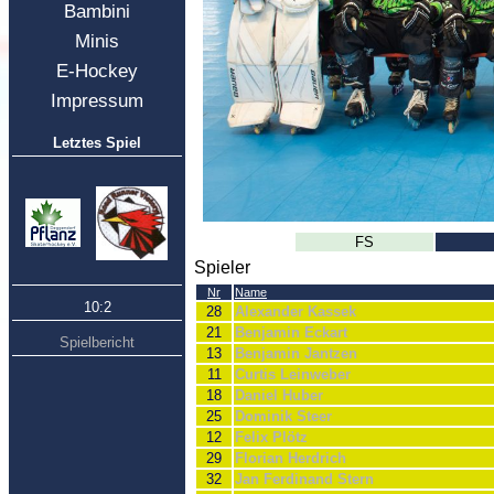
Bambini
Minis
E-Hockey
Impressum
Letztes Spiel
FS
Spieler
Nr
Name
10:2
28
Alexander Kassek
21
Benjamin Eckart
Spielbericht
13
Benjamin Jantzen
11
Curtis Leinweber
18
Daniel Huber
25
Dominik Steer
12
Felix Plötz
29
Florian Herdrich
32
Jan Ferdinand Stern