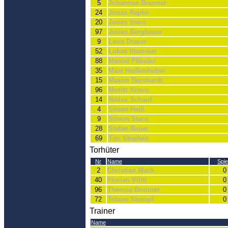
5
Johannes Brunner
24
Jonas Rapke
20
Jonas Stern
97
Julian Bergbauer
9
Leon Draser
52
Lukas Ittameier
88
Marcel Pfänder
35
Maxi Heißenhuber
15
Maxim Bernhardt
96
Moritz Kraus
14
Niklas Schauf
4
Silvan Heiß
9
Simon Stern
28
Stefan Bauer
69
Tim Stephan
Torhüter
Nr
Name
Spie
2
Christian Mack
0
40
Florian Völtl
0
96
Theresa Brunner
0
72
Tobias Stumpf
0
Trainer
Name